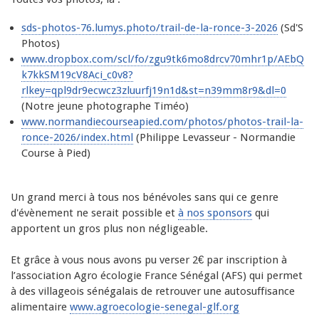
sds-photos-76.lumys.photo/trail-de-la-ronce-3-2026
 (Sd'S 
Photos)
www.dropbox.com/scl/fo/zgu9tk6mo8drcv70mhr1p/AEbQ
k7kkSM19cV8Aci_c0v8?
rlkey=qpl9dr9ecwcz3zluurfj19n1d&st=n39mm8r9&dl=0
(Notre jeune photographe Timéo)
www.normandiecourseapied.com/photos/photos-trail-la-
ronce-2026/index.html
 (Philippe Levasseur - Normandie 
Course à Pied)
Un grand merci à tous nos bénévoles sans qui ce genre 
d'évènement ne serait possible et 
à nos sponsors
 qui 
apportent un gros plus non négligeable.
Et grâce à vous nous avons pu verser 2€ par inscription à 
l’association Agro écologie France Sénégal (AFS) qui permet 
à des villageois sénégalais de retrouver une autosuffisance 
alimentaire 
www.agroecologie-senegal-glf.org