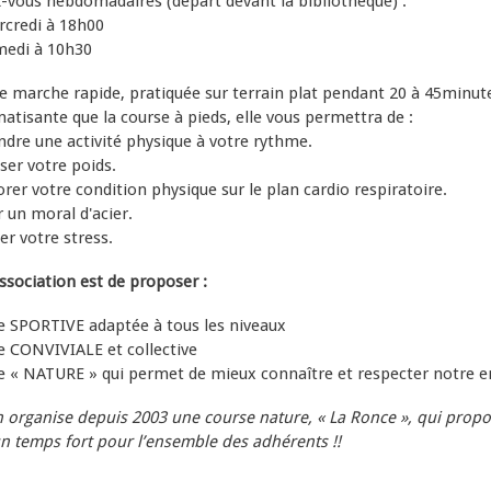
-vous hebdomadaires (départ devant la bibliothèque) :
edi à 18h00
i à 10h30
une marche rapide, pratiquée sur terrain plat pendant 20 à 45minut
atisante que la course à pieds, elle vous permettra de :
une activité physique à votre rythme.
 votre poids.
otre condition physique sur le plan cardio respiratoire.
 moral d'acier.
votre stress.
association est de proposer :
e SPORTIVE adaptée à tous les niveaux
e CONVIVIALE et collective
e « NATURE » qui permet de mieux connaître et respecter notre
n organise depuis 2003 une course nature, « La Ronce », qui propo
un temps fort pour l’ensemble des adhérents !!