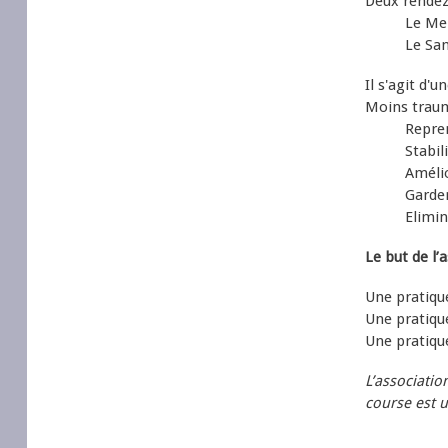
Deux rendez
Le Mercr
Le Samed
Il s'agit d'
Moins traum
Reprendre 
Stabiliser
Améliorer v
Garder un
Eliminer 
Le but de l’
Une pratiqu
Une pratiqu
Une pratiqu
L’associatio
course est 