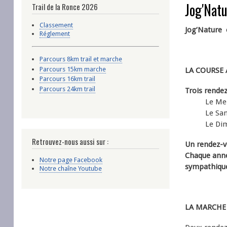
Jog'Nat
Trail de la Ronce 2026
Classement
Jog’Nature e
Réglement
Parcours 8km trail et marche
Parcours 15km marche
LA COURSE A 
Parcours 16km trail
Parcours 24km trail
Trois rende
Le Mercred
Le Samedi 
Le Dimanch
Retrouvez-nous aussi sur :
Un rendez-vo
Chaque anné
Notre page Facebook
sympathique
Notre chaîne Youtube
LA MARCHE AC