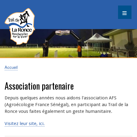
Aller
au
contenu
principal
Accueil
Fil
d'Ariane
Association partenaire
Depuis quelques années nous aidons l'association AFS
(Agroécologie France Sénégal), en participant au Trail de la
Ronce vous faites également un geste humanitaire.
Visitez leur site, ici.