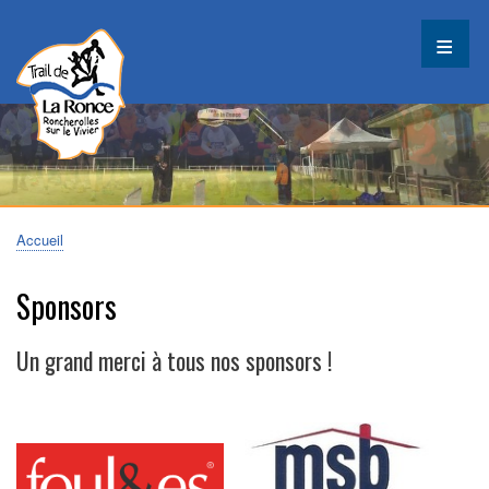
Aller
au
contenu
principal
Accueil
Fil
d'Ariane
Sponsors
Un grand merci à tous nos sponsors !